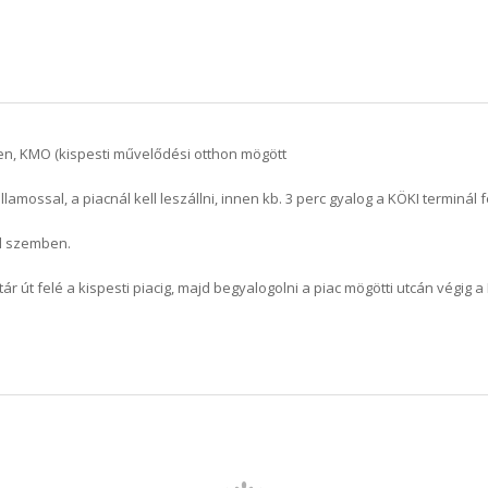
en, KMO (kispesti művelődési otthon mögött
llamossal, a piacnál kell leszállni, innen kb. 3 perc gyalog a KÖKI terminál f
al szemben.
tár út felé a kispesti piacig, majd begyalogolni a piac mögötti utcán végig a