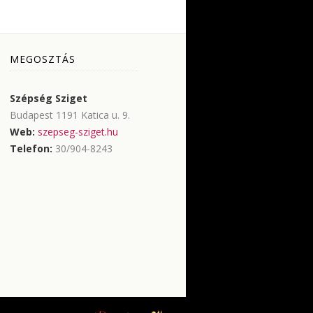
MEGOSZTÁS
Szépség Sziget
Budapest
1191 Katica u. 9.
Web:
szepseg-sziget.hu
Telefon:
30/904-8243