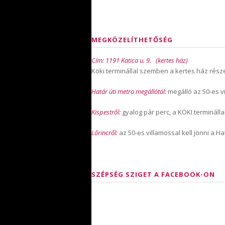
MEGKÖZELÍTHETŐSÉG
Cím: 1191 Katica u. 9. (kertes ház)
Köki terminállal szemben a kertes ház rész
Határ úti metro megállótól:
megálló az 50-es vi
Kispestről:
gyalog pár perc, a KÖKI termináll
Lőrincről:
az 50-es villamossal kell jönni a Ha
SZÉPSÉG SZIGET A FACEBOOK-ON