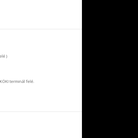
elé )
 KÖKI terminál felé.