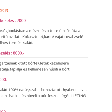
1508)
zelés : 7000.-
pségápolásban a mézre és a tejre ősidők óta a
ító az illata.Kókusztejet,karité vajat royal zselé
llnes termékcsalád.
elés : 8000.-
gárzásnak kitett bőrfelületek kezelésére
atálja,táplálja és kellemesen hűsíti a bőrt.
00.-
kcsalád 100% natúr,szabadalmaztatott hyaluronsavat
it hidratálja és növeli a bőr feszességét-LIFTING