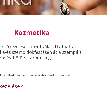
Kozmetika
pítőkezelések közül választhatnak az
lla-és szemöldökfestésen át a szempilla
gig és 1-3 D-s szempilláig.
t található kozmetika árlistára kattintsanak!
ckezelések