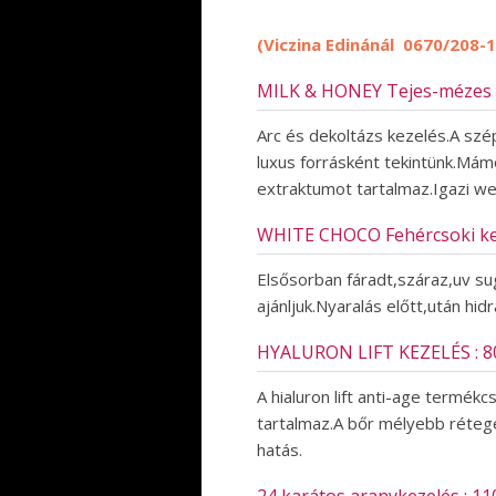
(Viczina Edinánál 0670/208-
MILK & HONEY Tejes-mézes ke
Arc és dekoltázs kezelés.A szé
luxus forrásként tekintünk.Mámor
extraktumot tartalmaz.Igazi we
WHITE CHOCO Fehércsoki kez
Elsősorban fáradt,száraz,uv su
ajánljuk.Nyaralás előtt,után hidr
HYALURON LIFT KEZELÉS : 80
A hialuron lift anti-age termé
tartalmaz.A bőr mélyebb rétege
hatás.