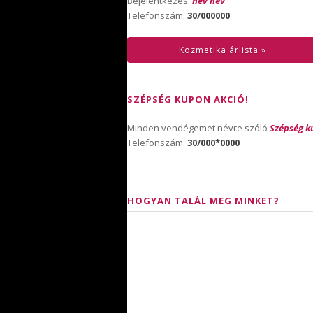
Bejelentkezés:
név név
Telefonszám:
30/000000
Kozmetika árlista »
SZÉPSÉG KUPON AKCIÓ!
Minden vendégemet névre szóló
Szépség k
Telefonszám:
30/000*0000
HOGYAN TALÁL MEG MINKET?