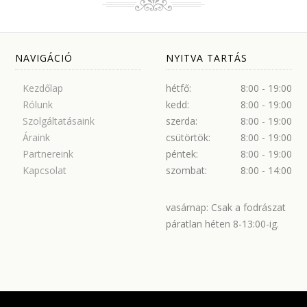
NAVIGÁCIÓ
NYITVA TARTÁS
Kezdőlap
hétfő:
8:00 - 19:00
Rólunk
kedd:
8:00 - 19:00
Szolgáltatásaink
szerda:
8:00 - 19:00
Áraink
csütörtök:
8:00 - 19:00
Partnereink
péntek:
8:00 - 19:00
Kapcsolat
szombat:
8:00 - 14:00
vasárnap: Csak a fodrászat
páratlan héten 8-13:00-ig.