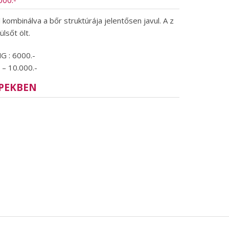
000.-
l kombinálva a bőr struktúrája jelentősen javul. A z
ülsőt ölt.
G : 6000.-
 – 10.000.-
PEKBEN