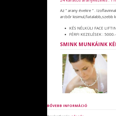
24 karátos aranykezelés : 11
Az ” arany évekre ” . Izoflavinna
arcbőr kisimul,fiatalabb,szebb k
KÉS NÉLKÜLI FACE LIFTIN
FÉRFI KEZELÉSEK : 5000.-
SMINK MUNKÁINK KÉ
BŐVEBB INFORMÁCIÓ