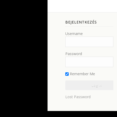
BEJELENTKEZÉS
Username
Password
Remember Me
Lost Password